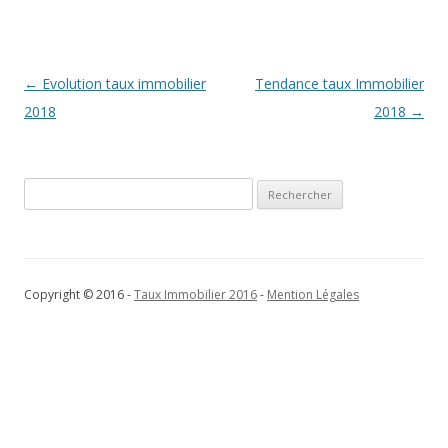
Navigation
←
Evolution taux immobilier
Tendance taux Immobilier
des
2018
2018
→
articles
Rechercher :
Copyright © 2016 -
Taux Immobilier 2016
-
Mention Légales