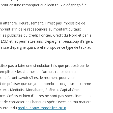
 pour ensuite remarquer que ledit taux a dégringolé au
dû attendre. Heureusement, il n’est pas impossible de
 emprunt afin de le redescendre au montant du taux
 les publicités du Credit Foncier, Credit du Nord et par le
m LCL) et et permettre ainsi d’épargner beaucoup d’argent
 Caisse d’épargne quant à elle propose ce type de taux au
hésitez pas à faire une simulation tels que proposé par le
 remplissez les champs du formulaire, ce dernier
vous feront savoir s’il est le moment pour vous
tant de préciser que un grand nombre d’organisme comme
rect, Mediatis, Monabanq, Sofinco, Capital One,
e, Cofidis et bien d’autres ne sont pas spécialisés dans
ssant de contacter des banques spécialisées en ma matière
t surtout du
meilleur taux immobilier 2018
.