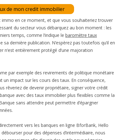
aux de mon credit immobilier
dit immo en ce moment, et que vous souhaiteriez trouver
téressant du secteur vous débarquez au bon moment : les
rniers temps, comme l’indique le
baromètre taux
 sa dernière publication. N’espèrez pas toutefois qu’il en
lier n’est entièrement protégé d’une majoration
omme par exemple des revirements de politique monétaire
ent un impact sur les cours des taux. En conséquence,
s rêveriez de devenir propriétaire, signer votre crédit
banque avec des taux immobilier plus flexibles comme la
z Banque sans attendre peut permettre d’épargner
années.
directement vers les banques en ligne BforBank, Hello
à débourser pour des dépenses d’intermédiaire, nous