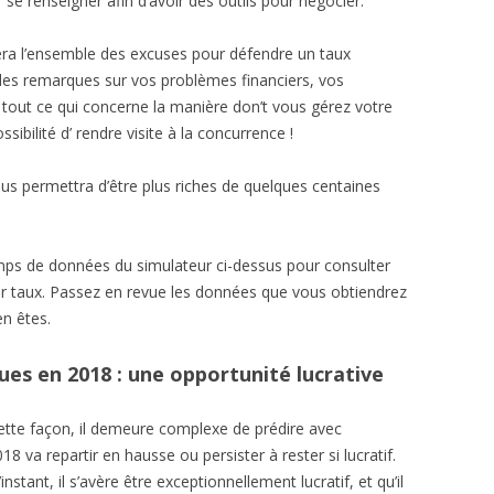
 se renseigner afin d’avoir des outils pour négocier.
vera l’ensemble des excuses pour défendre un taux
 des remarques sur vos problèmes financiers, vos
f tout ce qui concerne la manière don’t vous gérez votre
sibilité d’ rendre visite à la concurrence !
us permettra d’être plus riches de quelques centaines
ps de données du simulateur ci-dessus pour consulter
eur taux. Passez en revue les données que vous obtiendrez
en êtes.
ues en 2018 : une opportunité lucrative
ette façon, il demeure complexe de prédire avec
18 va repartir en hausse ou persister à rester si lucratif.
instant, il s’avère être exceptionnellement lucratif, et qu’il