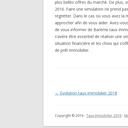
plus belles offres du marché. De plus,
2016. Faire une simulation ne prend pa
regretter. Dans le cas où vous avez la 
approcher afin de vous aider. Avez-vo
de vous informer de Barème taux Immobi
s’avère être essentiel de réaliser une s
situation financière et les choix qui s’of
de prêt immobilier.
Navigation
←
Evolution taux immobilier 2018
des
articles
Copyright © 2016 -
Taux Immobilier 2016
-
Me