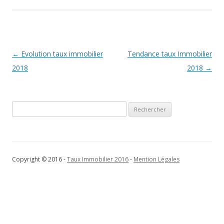
Navigation
←
Evolution taux immobilier
Tendance taux Immobilier
des
2018
2018
→
articles
Rechercher :
Copyright © 2016 -
Taux Immobilier 2016
-
Mention Légales