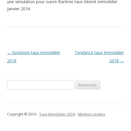
une simulation pour suivre Barème taux Interet immobilier
Janvier 2016.
Navigation
←
Evolution taux immobilier
Tendance taux Immobilier
des
2018
2018
→
articles
Rechercher :
Copyright © 2016 -
Taux Immobilier 2016
-
Mention Légales