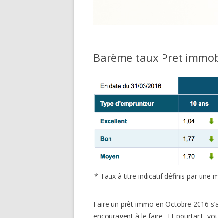
Barème taux Pret immob
* Taux à titre indicatif définis par un
Faire un prêt immo en Octobre 2016 s’a
encouragent à le faire . Et pourtant, v