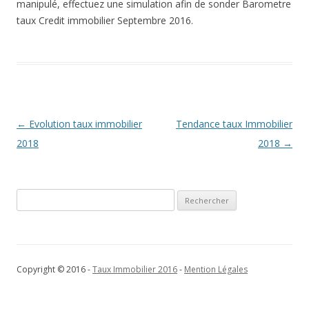
manipulé, effectuez une simulation afin de sonder Barometre
taux Credit immobilier Septembre 2016.
Navigation
←
Evolution taux immobilier
Tendance taux Immobilier
des
2018
2018
→
articles
Rechercher :
Copyright © 2016 -
Taux Immobilier 2016
-
Mention Légales