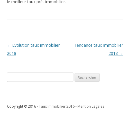
le meilleur taux prêt immobilier.
Navigation
←
Evolution taux immobilier
Tendance taux Immobilier
des
2018
2018
→
articles
Rechercher :
Copyright © 2016 -
Taux Immobilier 2016
-
Mention Légales