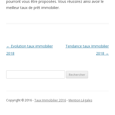
pourront vous être proposées. Vous réussirez ainsi avoir le
meilleur taux de prêt immobilier.
Navigation
←
Evolution taux immobilier
Tendance taux Immobilier
des
2018
2018
→
articles
Rechercher :
Copyright © 2016 -
Taux Immobilier 2016
-
Mention Légales