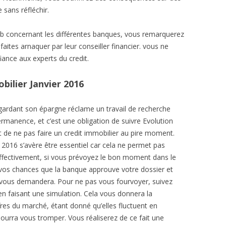
 sans réfléchir.
eb concernant les différentes banques, vous remarquerez
tes arnaquer par leur conseiller financier. vous ne
ance aux experts du credit.
bilier Janvier 2016
 gardant son épargne réclame un travail de recherche
ermanence, et c’est une obligation de suivre Evolution
t de ne pas faire un credit immobilier au pire moment.
r 2016 s’avère être essentiel car cela ne permet pas
ffectivement, si vous prévoyez le bon moment dans le
z vos chances que la banque approuve votre dossier et
e vous demandera. Pour ne pas vous fourvoyer, suivez
en faisant une simulation. Cela vous donnera la
ffres du marché, étant donné qu’elles fluctuent en
ourra vous tromper. Vous réaliserez de ce fait une