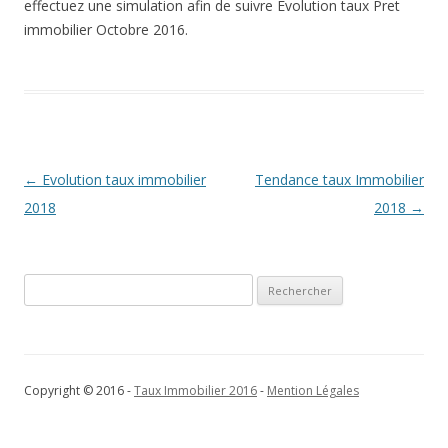
effectuez une simulation afin de suivre Evolution taux Pret
immobilier Octobre 2016.
Navigation
←
Evolution taux immobilier
Tendance taux Immobilier
des
2018
2018
→
articles
Rechercher :
Copyright © 2016 -
Taux Immobilier 2016
-
Mention Légales