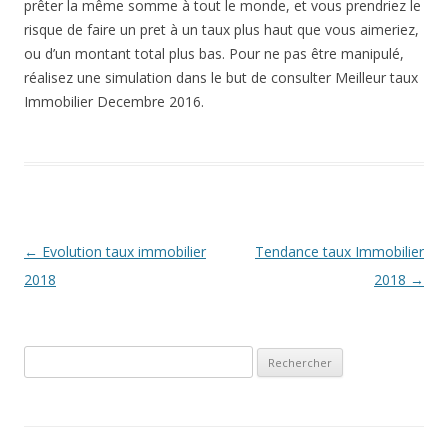
prêter la même somme à tout le monde, et vous prendriez le
risque de faire un pret à un taux plus haut que vous aimeriez,
ou d’un montant total plus bas. Pour ne pas être manipulé,
réalisez une simulation dans le but de consulter Meilleur taux
Immobilier Decembre 2016.
Navigation
←
Evolution taux immobilier
Tendance taux Immobilier
des
2018
2018
→
articles
Rechercher :