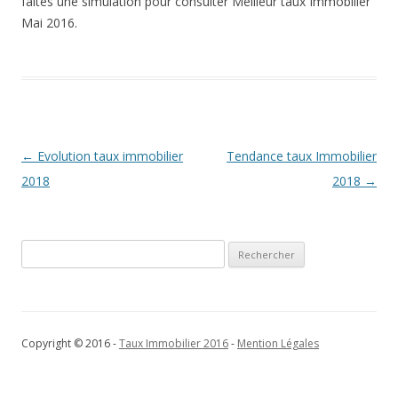
faites une simulation pour consulter Meilleur taux Immobilier
Mai 2016.
Navigation
←
Evolution taux immobilier
Tendance taux Immobilier
des
2018
2018
→
articles
Rechercher :
Copyright © 2016 -
Taux Immobilier 2016
-
Mention Légales