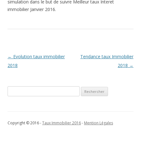
simulation dans le but de suivre Meilleur taux Interet
immobilier Janvier 2016.
Navigation
←
Evolution taux immobilier
Tendance taux Immobilier
des
2018
2018
→
articles
Rechercher :
Copyright © 2016 -
Taux Immobilier 2016
-
Mention Légales