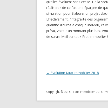
qu’elles évoluent sans cesse. De la sor
réaliserez de ce fait une épargne de que
simulation pour élaborer un projet d’ach
Effectivement, l’intégralité des organi
quantité d’euros à chaque individu, et v
prévu, voire d’un montant plus bas. Pou
de suivre Meilleur taux Pret immobilie
Navigation
←
Evolution taux immobilier 2018
des
articles
Copyright © 2016 -
Taux Immobilier 2016
-
Me