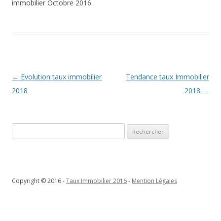
immobilier Octobre 2016.
Navigation
←
Evolution taux immobilier
Tendance taux Immobilier
des
2018
2018
→
articles
Rechercher :
Copyright © 2016 -
Taux Immobilier 2016
-
Mention Légales