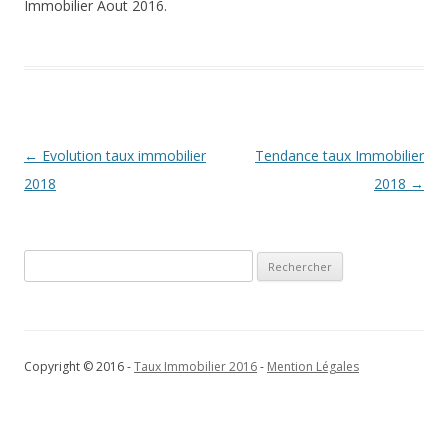
Immobilier Aout 2016.
Navigation
←
Evolution taux immobilier
Tendance taux Immobilier
des
2018
2018
→
articles
Rechercher :
Copyright © 2016 -
Taux Immobilier 2016
-
Mention Légales