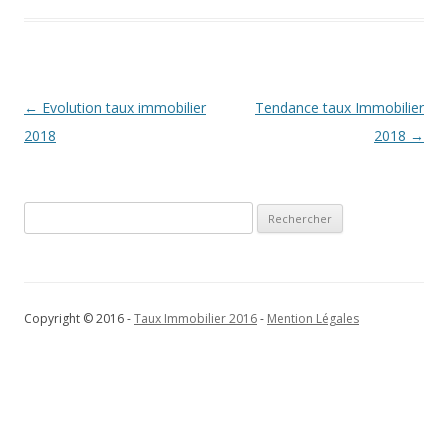
Navigation
←
Evolution taux immobilier
Tendance taux Immobilier
des
2018
2018
→
articles
Rechercher :
Copyright © 2016 -
Taux Immobilier 2016
-
Mention Légales