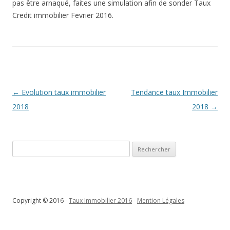
pas être arnaqué, faites une simulation afin de sonder Taux
Credit immobilier Fevrier 2016.
Navigation
←
Evolution taux immobilier
Tendance taux Immobilier
des
2018
2018
→
articles
Rechercher :
Copyright © 2016 -
Taux Immobilier 2016
-
Mention Légales