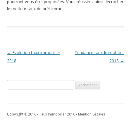
pourront vous être proposées. Vous réussirez ainsi décrocher
le meilleur taux de prêt immo.
Navigation
←
Evolution taux immobilier
Tendance taux Immobilier
des
2018
2018
→
articles
Rechercher :
Copyright © 2016 -
Taux Immobilier 2016
-
Mention Légales