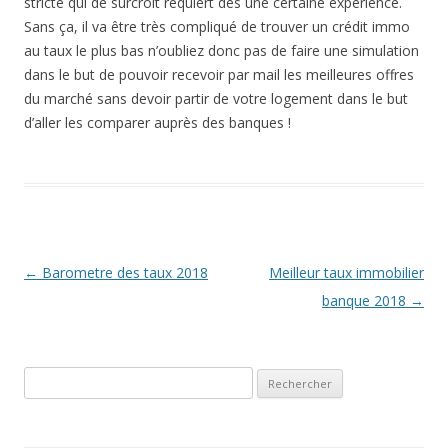
stricte qui de surcroît requiert des une certaine expérience.
Sans ça, il va être très compliqué de trouver un crédit immo
au taux le plus bas n’oubliez donc pas de faire une simulation
dans le but de pouvoir recevoir par mail les meilleures offres
du marché sans devoir partir de votre logement dans le but
d’aller les comparer auprès des banques !
Navigation
←
Barometre des taux 2018
Meilleur taux immobilier
des
banque 2018
→
articles
Rechercher :