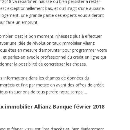
r 2018 va repartir en hausse ou bien persister à rester
l est exceptionnellement bas, et qu’il s’agit d’une aubaine.
 logement, une grande partie des experts vous aideront
ur faire un emprunt.
ombler, c’est le bon moment. n’hésitez plus à effectuer
voir une idée de l’évolution taux immobilier Allianz
 vous êtes en mesure d’emprunter pour programmer votre
, et parlez-en avec le professionnel du crédit en ligne qui
onner la possibilité de concrétiser les choses.
es informations dans les champs de données du
mprécis et finit par mettre en avant des offres de crédit
Nous risquerions de tous perdre notre temps …
x immobilier Allianz Banque février 2018
anque février 2018 est libre d’accès et, bien évidemment,