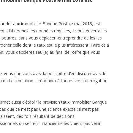
immobilier Banque Postale mai 2018 est
teur de taux immobilier Banque Postale mai 2018, est
 vous lui donnez les données requises, il vous enverra les
s pourrez, sans vous déplacer, entreprendre de les les
her celle dont le taux est le plus intéressant. Faire cela
 vous déciderez seul(e) au final de l’offre que vous
z-vous que vous avez la possibilité d’en discuter avec le
in de la simulation. Il répondra à toutes vos interrogations
ermet aussi d’établir la prévision taux immobilier Banque
as que ce n’est pas une science exacte : il n’est pas
ssent, des fois résultant de décisions
sionnels du secteur financier ne les voient pas venir.