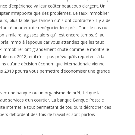
ence d’expérience va leur coûter beaucoup d’argent. Un
cipiter n’n’apporte que des problèmes. Le taux immobilier
, plus faible que l’ancien qu’ils ont contracté ? Il y a de
portunité pour eux de renégocier leur prêt. Dans le cas où
n similaire, agissez alors qu’il est encore temps. Si au
 prêt immo à l’époque car vous attendiez que les taux
aux immobilier ont grandement chuté comme le montre le
e mai 2018, et il n’est pas prévu qu’ils repartent à la
ns qu’une décision économique internationale vienne
ès 2018 pourra vous permettre d’économiser une grande
avec une banque ou un organisme de prêt, tel que la
 aux services d’un courtier. La banque Banque Postale
site internet le tout permettant de toujours décrocher des
iers débordent des fois de travail et sont parfois