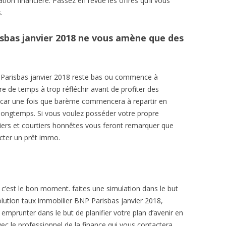
ation financière. Passez en revue les offres qu’il vous
.
sbas janvier 2018 ne vous amène que des
 Parisbas janvier 2018 reste bas ou commence à
re de temps à trop réfléchir avant de profiter des
 car une fois que barème commencera à repartir en
t longtemps. Si vous voulez posséder votre propre
iers et courtiers honnêtes vous feront remarquer que
cter un prêt immo.
c’est le bon moment. faites une simulation dans le but
lution taux immobilier BNP Parisbas janvier 2018,
emprunter dans le but de planifier votre plan d’avenir en
vec le professionnel de la finance qui vous contactera