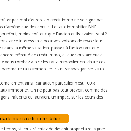
 coûter pas mal d’euros. Un crédit immo ne se signe pas
mps n’amène que des ennuis. Le taux immobilier BNP
jourd’hui, moins coûteux que l’ancien qu’ils avaient subi ?
irconstance intéressante pour vos voisons de revoir leur
z dans la même situation, passez à l’action tant que
as encore effectué de crédit immo, et que vous aimeriez
ux vous tombez à pic : les taux immobilier ont chuté ces
e baromètre taux immobilier BNP Parisbas janvier 2018.
ernellement ainsi, car aucun particulier n’est 100%
taux immobilier. On ne peut pas tout prévoir, comme des
 gens influents qui auraient un impact sur les cours des
aux de mon credit immobilier
de temps, si vous rêveriez de devenir propriétaire, signer