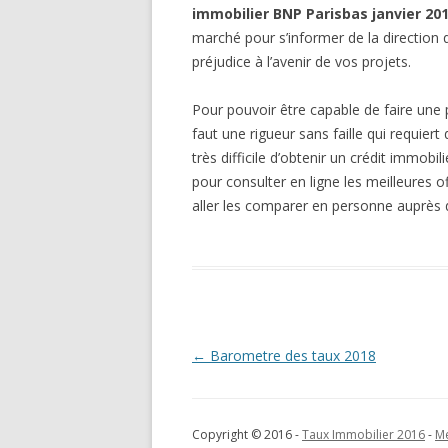
immobilier BNP Parisbas janvier 20
marché pour s’informer de la direction q
préjudice à l’avenir de vos projets.
Pour pouvoir être capable de faire une 
faut une rigueur sans faille qui requier
très difficile d’obtenir un crédit immobi
pour consulter en ligne les meilleures o
aller les comparer en personne auprès 
Navigation
←
Barometre des taux 2018
des
articles
Copyright © 2016 -
Taux Immobilier 2016
-
Me