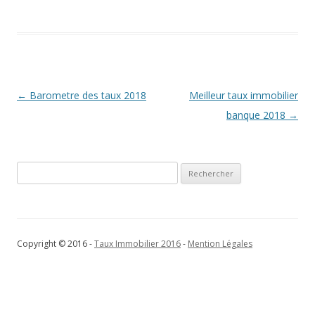
Navigation
←
Barometre des taux 2018
Meilleur taux immobilier
des
banque 2018
→
articles
Rechercher :
Copyright © 2016 -
Taux Immobilier 2016
-
Mention Légales