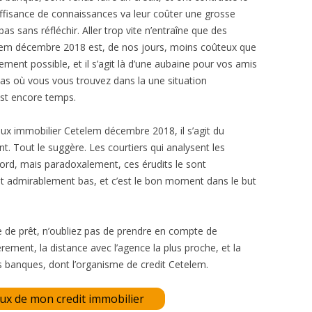
ffisance de connaissances va leur coûter une grosse
s sans réfléchir. Aller trop vite n’entraîne que des
elem décembre 2018 est, de nos jours, moins coûteux que
rtement possible, et il s’agit là d’une aubaine pour vos amis
cas où vous vous trouvez dans la une situation
 est encore temps.
x immobilier Cetelem décembre 2018, il s’agit du
t. Tout le suggère. Les courtiers qui analysent les
rd, mais paradoxalement, ces érudits le sont
t admirablement bas, et c’est le bon moment dans le but
 de prêt, n’oubliez pas de prendre en compte de
rement, la distance avec l’agence la plus proche, et la
es banques, dont l’organisme de credit Cetelem.
aux de mon credit immobilier