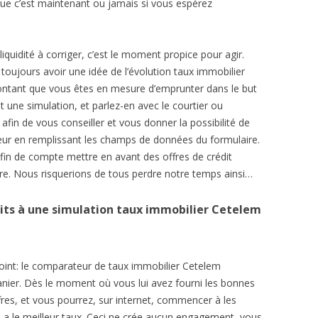
que c’est maintenant ou jamais si vous espérez
quidité à corriger, c’est le moment propice pour agir.
toujours avoir une idée de l’évolution taux immobilier
ntant que vous êtes en mesure d’emprunter dans le but
 une simulation, et parlez-en avec le courtier ou
fin de vous conseiller et vous donner la possibilité de
rreur en remplissant les champs de données du formulaire.
n fin de compte mettre en avant des offres de crédit
e. Nous risquerions de tous perdre notre temps ainsi…
its à une simulation taux immobilier Cetelem
oint: le comparateur de taux immobilier Cetelem
anier. Dès le moment où vous lui avez fourni les bonnes
ffres, et vous pourrez, sur internet, commencer à les
ui a le meilleur taux. Ceci ne crée aucun engagement, vous