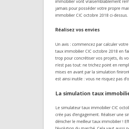
immobilier vont vraisemblablement remon
jamais pour posséder votre propre ma
immobilier CIC octobre 2018 ci-dessus.
Réalisez vos envies
Un avis : commencez par calculer votre 
taux immobilier CIC octobre 2018 en fai
trop pour concrétiser vos projets, ils v
n’est pas tout: ne trichez point en remp
mises en avant par la simulation finiron
est ainsi inutile : vous ne risquez pas d
La simulation taux immobilie
Le simulateur taux immobilier CIC octob
crée pas d’engagement. Réaliser une si
dénicher le meilleur taux immobilier ! E
l’évolution du marché. Cela vaut aussi p