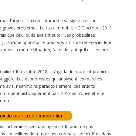
 mal d’argent. Un crédit immo ne se signe pas sans
e de graves problèmes. Le taux immobilier CIC octobre 2018
is que celui qu’ils avaient subi ? Les probabilités
git là d’une opportunité pour vos amis de renégocier leur
 dans la même situation, faites-le tant qu’il est encore
obilier CIC octobre 2018, il s’agit là du moment propice
e suggère. Les économistes qui analysent les marchés
me avis, néanmoins paradoxalement, ces érudits
aux tombent historiquement bas, 2018 se trouve être le
immo.
aux de mon credit immobilier
ous acheminer vers une agence CIC pour ne pas
ous conseillons de remplir une comparaison d’offres dans