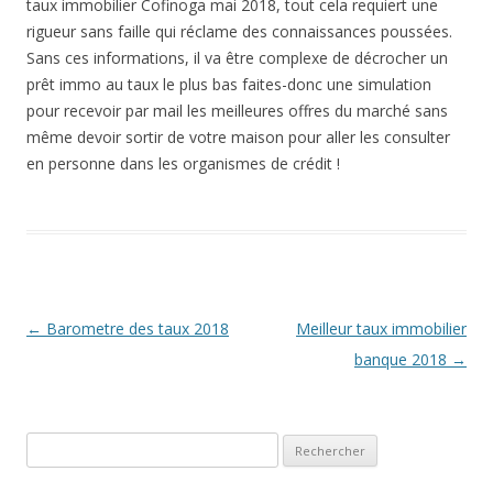
taux immobilier Cofinoga mai 2018, tout cela requiert une
rigueur sans faille qui réclame des connaissances poussées.
Sans ces informations, il va être complexe de décrocher un
prêt immo au taux le plus bas faites-donc une simulation
pour recevoir par mail les meilleures offres du marché sans
même devoir sortir de votre maison pour aller les consulter
en personne dans les organismes de crédit !
Navigation
←
Barometre des taux 2018
Meilleur taux immobilier
des
banque 2018
→
articles
Rechercher :