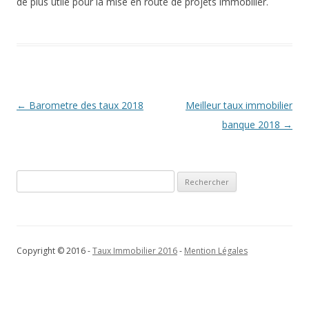
de plus utile pour la mise en route de projets immobilier.
Navigation
←
Barometre des taux 2018
Meilleur taux immobilier
des
banque 2018
→
articles
Rechercher :
Copyright © 2016 -
Taux Immobilier 2016
-
Mention Légales