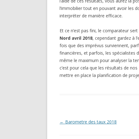
l’aide de ces résultats, vous aurez la p
l’immobilier tout en pouvant avoir les d
interpréter de manière efficace.
Et ce n’est pas fini, le comparateur sert
Nord avril 2018
, cependant gardez à l’es
fois que des imprévus surviennent, par
financières, et parfois, les spécialistes
même le maximum pour analyser la tend
c’est pour cela que les résultats de nos 
mettre en place la planification de proj
Navigation
←
Barometre des taux 2018
des