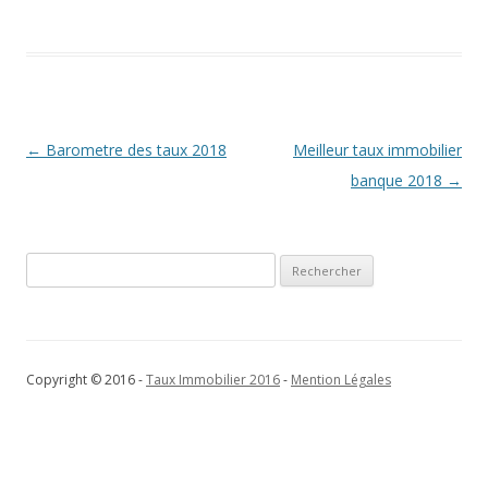
Navigation
←
Barometre des taux 2018
Meilleur taux immobilier
des
banque 2018
→
articles
Rechercher :
Copyright © 2016 -
Taux Immobilier 2016
-
Mention Légales