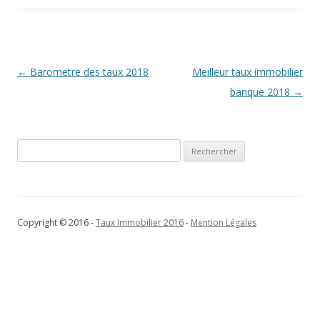
Navigation
←
Barometre des taux 2018
Meilleur taux immobilier
des
banque 2018
→
articles
Rechercher :
Copyright © 2016 -
Taux Immobilier 2016
-
Mention Légales