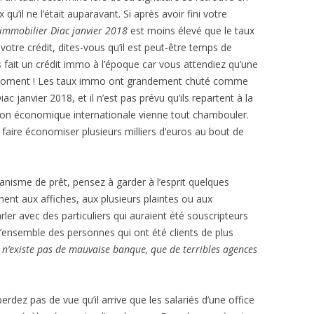
’il ne l’était auparavant. Si après avoir fini votre
immobilier Diac janvier 2018
est moins élevé que le taux
otre crédit, dites-vous qu’il est peut-être temps de
s fait un crédit immo à l’époque car vous attendiez qu’une
on moment ! Les taux immo ont grandement chuté comme
ac janvier 2018, et il n’est pas prévu qu’ils repartent à la
ion économique internationale vienne tout chambouler.
faire économiser plusieurs milliers d’euros au bout de
anisme de prêt, pensez à garder à l’esprit quelques
ment aux affiches, aux plusieurs plaintes ou aux
ler avec des particuliers qui auraient été souscripteurs
’ensemble des personnes qui ont été clients de plus
l n’existe pas de mauvaise banque, que de terribles agences
ez pas de vue qu’il arrive que les salariés d’une office