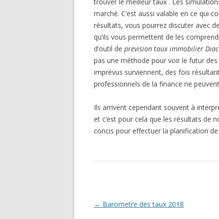
trouver le meilleur taux . Les simulatio
marché. C’est aussi valable en ce qui c
résultats, vous pourrez discuter avec de
qu’ils vous permettent de les comprendre
d’outil de
prevision taux immobilier Diac
pas une méthode pour voir le futur des t
imprévus surviennent, des fois résultant
professionnels de la finance ne peuvent 
Ils arrivent cependant souvent à interp
et c’est pour cela que les résultats de no
concis pour effectuer la planification de
Navigation
←
Barometre des taux 2018
des