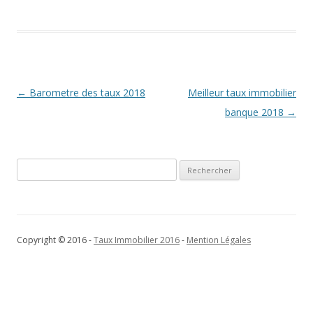
Navigation
←
Barometre des taux 2018
Meilleur taux immobilier
des
banque 2018
→
articles
Rechercher :
Copyright © 2016 -
Taux Immobilier 2016
-
Mention Légales