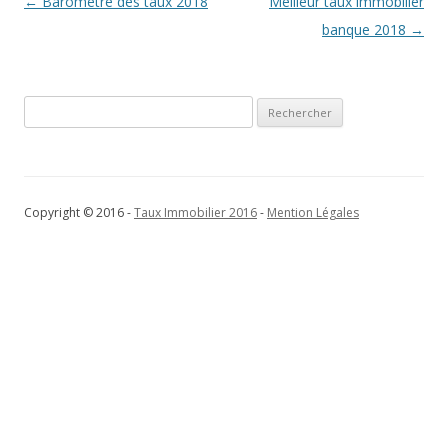
Navigation
←
Barometre des taux 2018
Meilleur taux immobilier
des
banque 2018
→
articles
Rechercher :
Copyright © 2016 -
Taux Immobilier 2016
-
Mention Légales