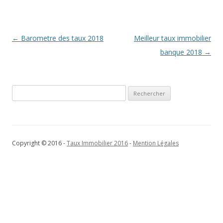
Navigation
←
Barometre des taux 2018
Meilleur taux immobilier
des
banque 2018
→
articles
Rechercher :
Copyright © 2016 -
Taux Immobilier 2016
-
Mention Légales