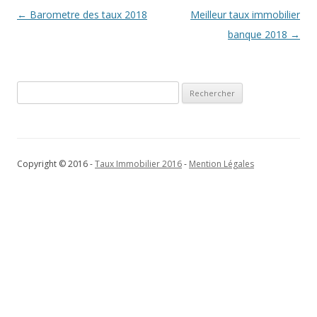
Navigation
←
Barometre des taux 2018
Meilleur taux immobilier
des
banque 2018
→
articles
Rechercher :
Copyright © 2016 -
Taux Immobilier 2016
-
Mention Légales