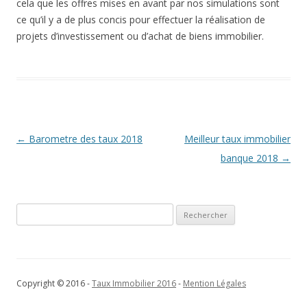
cela que les offres mises en avant par nos simulations sont
ce qu’il y a de plus concis pour effectuer la réalisation de
projets d’investissement ou d’achat de biens immobilier.
Navigation
←
Barometre des taux 2018
Meilleur taux immobilier
des
banque 2018
→
articles
Rechercher :
Copyright © 2016 -
Taux Immobilier 2016
-
Mention Légales