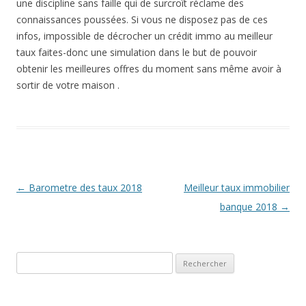
une discipline sans faille qui de surcroît réclame des
connaissances poussées. Si vous ne disposez pas de ces
infos, impossible de décrocher un crédit immo au meilleur
taux faites-donc une simulation dans le but de pouvoir
obtenir les meilleures offres du moment sans même avoir à
sortir de votre maison .
Navigation
←
Barometre des taux 2018
Meilleur taux immobilier
des
banque 2018
→
articles
Rechercher :