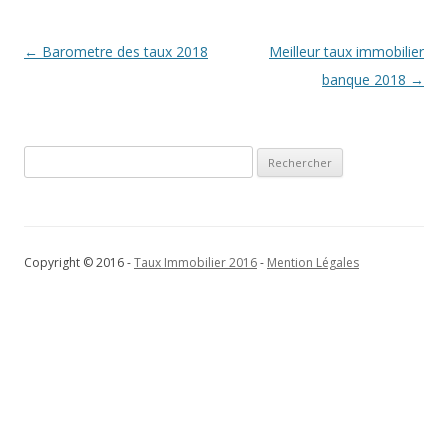
Navigation
←
Barometre des taux 2018
Meilleur taux immobilier
des
banque 2018
→
articles
Rechercher :
Copyright © 2016 -
Taux Immobilier 2016
-
Mention Légales