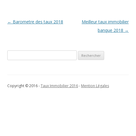
Navigation
←
Barometre des taux 2018
Meilleur taux immobilier
des
banque 2018
→
articles
Rechercher :
Copyright © 2016 -
Taux Immobilier 2016
-
Mention Légales