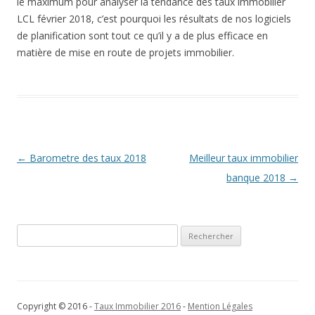
le maximum pour analyser la tendance des taux immobilier
LCL février 2018, c’est pourquoi les résultats de nos logiciels
de planification sont tout ce qu’il y a de plus efficace en
matière de mise en route de projets immobilier.
Navigation
←
Barometre des taux 2018
Meilleur taux immobilier
des
banque 2018
→
articles
Rechercher :
Copyright © 2016 -
Taux Immobilier 2016
-
Mention Légales