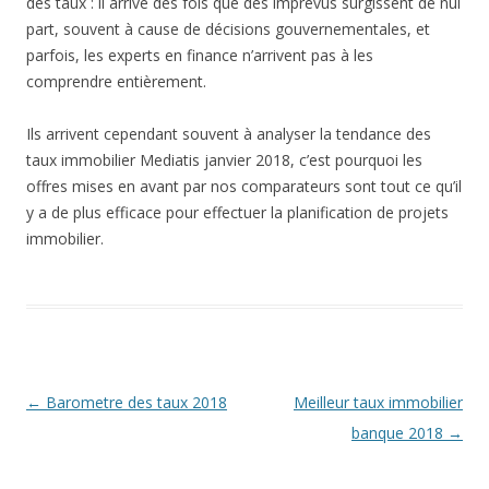
des taux : il arrive des fois que des imprévus surgissent de nul
part, souvent à cause de décisions gouvernementales, et
parfois, les experts en finance n’arrivent pas à les
comprendre entièrement.
Ils arrivent cependant souvent à analyser la tendance des
taux immobilier Mediatis janvier 2018, c’est pourquoi les
offres mises en avant par nos comparateurs sont tout ce qu’il
y a de plus efficace pour effectuer la planification de projets
immobilier.
Navigation
←
Barometre des taux 2018
Meilleur taux immobilier
des
banque 2018
→
articles