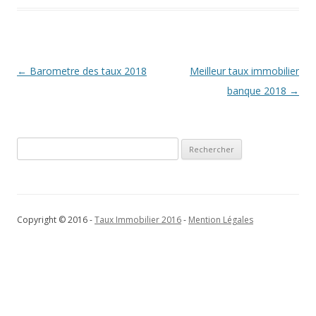
Navigation
←
Barometre des taux 2018
Meilleur taux immobilier
des
banque 2018
→
articles
Rechercher :
Copyright © 2016 -
Taux Immobilier 2016
-
Mention Légales