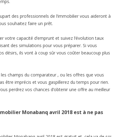
emps.
plupart des professionnels de l’immobilier vous aideront à
us souhaitez faire un prêt.
r votre capacité d’emprunt et suivez l’évolution taux
isant des simulations pour vous préparer. Si vous
s désirs, ils vont à coup sûr vous coûter beaucoup plus
t les champs du comparateur , ou les offres que vous
pas être imprécis et vous gaspillerez du temps pour rien.
 vous perdrez vos chances d’obtenir une offre au meilleur
mobilier Monabanq avril 2018 est à ne pas
bilier Monabanq avril 2018 est gratuit et, cela va de soi,