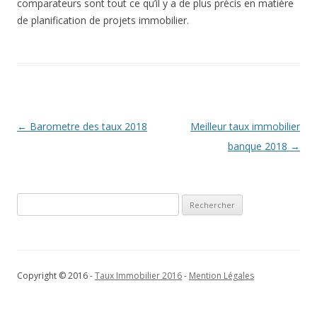
comparateurs sont tout ce qu’il y a de plus précis en matière
de planification de projets immobilier.
Navigation
←
Barometre des taux 2018
Meilleur taux immobilier
des
banque 2018
→
articles
Rechercher :
Copyright © 2016 -
Taux Immobilier 2016
-
Mention Légales