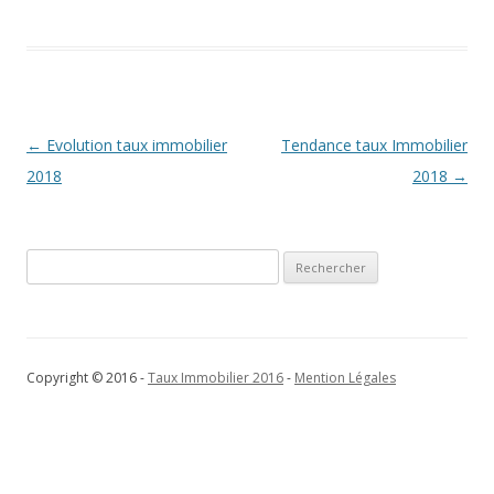
Navigation
←
Evolution taux immobilier
Tendance taux Immobilier
des
2018
2018
→
articles
Rechercher :
Copyright © 2016 -
Taux Immobilier 2016
-
Mention Légales