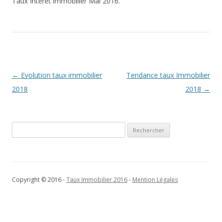
Taux Interet immobilier Mai 2016.
Navigation
←
Evolution taux immobilier
Tendance taux Immobilier
des
2018
2018
→
articles
Rechercher :
Copyright © 2016 -
Taux Immobilier 2016
-
Mention Légales