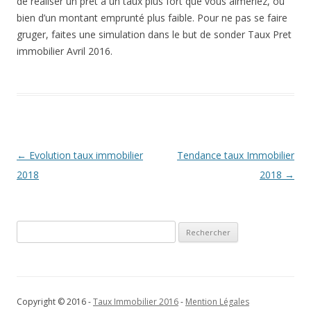
de réaliser un pret à un taux plus fort que vous aimeriez, ou
bien d’un montant emprunté plus faible. Pour ne pas se faire
gruger, faites une simulation dans le but de sonder Taux Pret
immobilier Avril 2016.
Navigation
←
Evolution taux immobilier
Tendance taux Immobilier
des
2018
2018
→
articles
Rechercher :
Copyright © 2016 -
Taux Immobilier 2016
-
Mention Légales