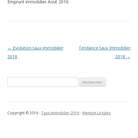
Emprunt immobilier Aout 2016.
Navigation
←
Evolution taux immobilier
Tendance taux Immobilier
des
2018
2018
→
articles
Rechercher :
Copyright © 2016 -
Taux Immobilier 2016
-
Mention Légales